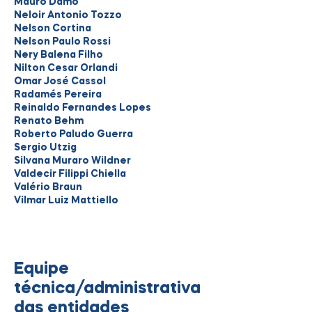
Mauro Damo
Neloir Antonio Tozzo
Nelson Cortina
Nelson Paulo Rossi
Nery Balena Filho
Nilton Cesar Orlandi
Omar José Cassol
Radamés Pereira
Reinaldo Fernandes Lopes
Renato Behm
Roberto Paludo Guerra
Sergio Utzig
Silvana Muraro Wildner
Valdecir Filippi Chiella
Valério Braun
Vilmar Luiz Mattiello
Equipe
técnica/administrativa
das entidades