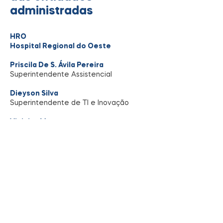
administradas
HRO
Hospital Regional do Oeste
Priscila De S. Ávila Pereira
Superintendente Assistencial
Dieyson Silva
Superintendente de TI e Inovação
Vinicius Menegat
Superintendente Médico
Rodrigo Dalfovo
Superintendente Administrativo
Financeiro
Eduardo Franceschi
Superintendente de Gestão de
Pessoas e Facilities